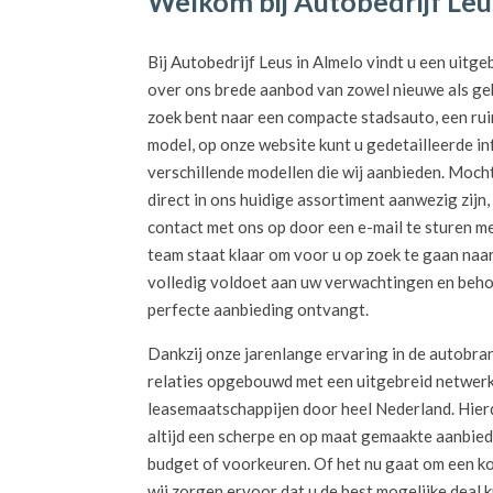
Welkom bij Autobedrijf Leu
Bij Autobedrijf Leus in Almelo vindt u een uitg
over ons brede aanbod van zowel nieuwe als geb
zoek bent naar een compacte stadsauto, een ru
model, op onze website kunt u gedetailleerde i
verschillende modellen die wij aanbieden. Moch
direct in ons huidige assortiment aanwezig zij
contact met ons op door een e-mail te sturen m
team staat klaar om voor u op zoek te gaan naa
volledig voldoet aan uw verwachtingen en behoe
perfecte aanbieding ontvangt.
Dankzij onze jarenlange ervaring in de autobra
relaties opgebouwd met een uitgebreid netwerk
leasemaatschappijen door heel Nederland. Hierdo
altijd een scherpe en op maat gemaakte aanbie
budget of voorkeuren. Of het nu gaat om een k
wij zorgen ervoor dat u de best mogelijke deal kr