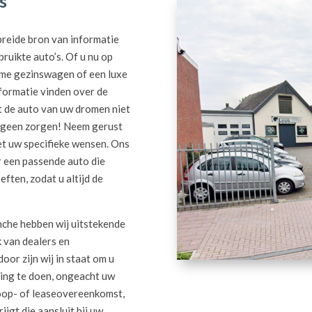
s
ebreide bron van informatie
ruikte auto’s. Of u nu op
ime gezinswagen of een luxe
nformatie vinden over de
t de auto van uw dromen niet
n, geen zorgen! Neem gerust
et uw specifieke wensen. Ons
r een passende auto die
ften, zodat u altijd de
nche hebben wij uitstekende
 van dealers en
or zijn wij in staat om u
ding te doen, ongeacht uw
oop- of leaseovereenkomst,
ijgt die aansluit bij uw