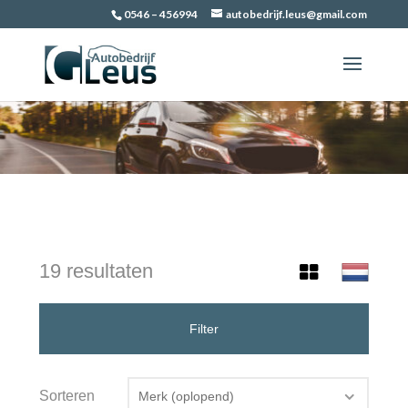
0546 – 456994
autobedrijf.leus@gmail.com